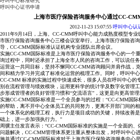
呼叫中心标准研究
呼叫中心证书申请
上海市医疗保险咨询服务中心通过CC-CMM
2012-11-23 15:07:55
呼叫中心认
2011年9月14日，上海。CC-CMM呼叫中心能力成熟度模型专
市医疗保险咨询服务中心三楼会议室举行。上海市医疗保险咨询
导，CC-CMM国际标准认证机构专业团队出席会议。
实施CC-CMM国际标准是上海市医疗保险咨询服务中心的一个
询过程中，同时还承担了上海全市人民的咨询工作，可以说任务
运营这一共同目标，坚持不懈同CC-CMM咨询顾问并肩作战，
间和精力学习并完成了标准化运营的梳理工作。同时，呼叫中心
CC-CMM 标准的实施过程中快速成长，很多人员在呼叫中心
别在流程管理与绩效模块，运用更科学的统计学及数字化管理工
步形成管理者的良好管理习惯和“交流语言”，这更是向更高管
实施CC-CMM国际标准是一个全员参与的过程：“CC-CMM
的帮助，离不开中心全体员工的共同努力，更离不开部门间的相
一个体系化的梳理工程，执行力是项目成功的关键，持续改善是
础上，进一步加强执行力。”
周骥主任发言表示：“CC-CMM国际标准的实施是一个全面的
问题解决，CC-CMM管理体系更注重从整体出发，对呼叫中心
施并通过CC-CMM国际标准对于上海市医疗保险咨询服务中心