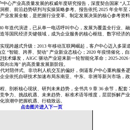
国客户中心产业高质量发展的权威年度研究报告，深度契合国家 “人工
、前沿趋势研判与实操策略参考。报告依托 2025 年全年至 2
产业发展全貌，是把握行业变革、制定发展决策的核心参考资料
近 30 年迭代演进，已从单一电话呼叫中心，发展为覆盖全行业
造等国民经济关键领域，成为企业服务的核心枢纽、数字经济的
越式升级：2013 年移动互联网崛起，客户中心迈入多渠道探索期；
 “智能、跨界、契动” 产业新业态核心；2020 年疫情催化，自
模型技术爆发，AIGC 驱动产业迎来新一轮智能化革命；2025-2
务双向出海” 的高质量发展新阶段。
射出 Z 世代对陪伴式、非功利人机交互的偏好，倒逼客户中心重构服务逻
企业依托自研技术加速布局东南亚、中东、非洲等新兴市场，政
析核心现状、研判未来趋势，全书共 9 章 36 余节，配套 79
竞争力、挑战机遇、未来趋势、标准术语等维度，层层拆解产业
化浪潮中把握机遇、行稳致远。
点击图片进入下一页