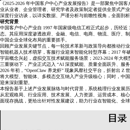
《2025-2026 年中国客户中心产业发展报告》是一部聚焦中
业从业者、企业管理者、研究学者及政策制定者提供全景式产业洞察
深度行业访谈，以详实数据、严谨分析与前瞻性视角，全面剖析
研究背景
中国客户中心产业自 1997 年国家级电信工程正式起步，历经
态。其应用深度渗透政府、金融、电信、电商、物流、医疗、制
中国企业全球化布局的重要抓手。
回顾产业发展关键节点，每一轮技术革新与政策导向都推动行业实现跨
智能机器人技术萌芽，客服行业迎来智能化转型序幕；2017 年确立
宇宙概念兴起，虚拟交互技术赋能服务场景；2023-2024 年大
三重驱动下，产业正式迈入 “AI 深度赋能、质量全面跃升、服
2026 年初，“OpenClaw 养龙虾” 现象风靡社交平台，折
将大模型、智能体、多模态交互纳入产业升级核心；同时，中国
迎来深刻重塑。
本报告基于上述产业发展脉络与时代背景，系统梳理行业发展历程、剖
从宏观格局、行业应用、技术发展、人力资源、运营成本、核心
面现存挑战，更给出针对性发展建议，助力行业在智能化、全球